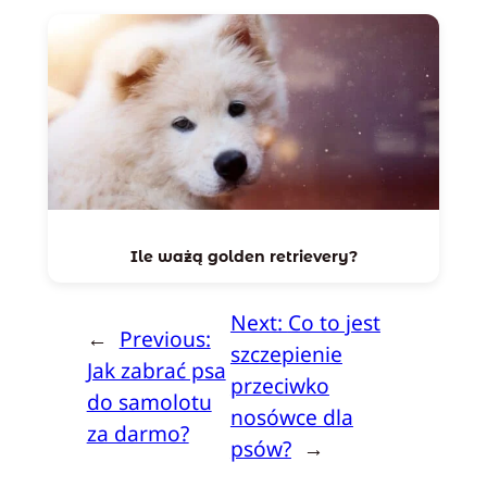
Ile ważą golden retrievery?
Next:
Co to jest
←
Previous:
szczepienie
Jak zabrać psa
przeciwko
do samolotu
nosówce dla
za darmo?
psów?
→