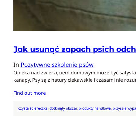
Jak usunąć zapach psich odc
In
Pozytywne szkolenie psów
Opieka nad zwierzęciem domowym może być satysfakcj
kanapy. Psy są z natury ciekawskie i czasami nie ro
Find out more
czysta ściereczka
, 
dotknięty obszar
, 
produkty handlowe
, 
przyszłe wypa