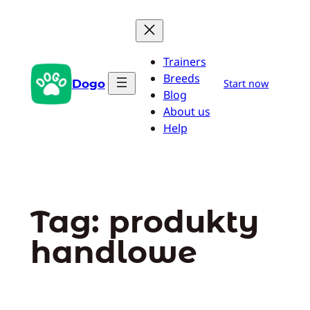
Przejdź
do
treści
Trainers
Breeds
Dogo
Start now
Blog
About us
Help
Tag:
produkty
handlowe