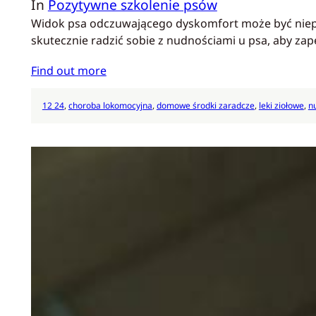
In
Pozytywne szkolenie psów
Widok psa odczuwającego dyskomfort może być niepok
skutecznie radzić sobie z nudnościami u psa, aby za
Find out more
12 24
, 
choroba lokomocyjna
, 
domowe środki zaradcze
, 
leki ziołowe
, 
n