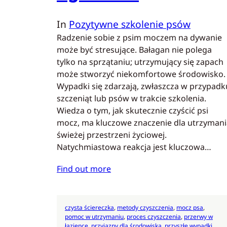
In
Pozytywne szkolenie psów
Radzenie sobie z psim moczem na dywanie
może być stresujące. Bałagan nie polega
tylko na sprzątaniu; utrzymujący się zapach
może stworzyć niekomfortowe środowisko.
Wypadki się zdarzają, zwłaszcza w przypadk
szczeniąt lub psów w trakcie szkolenia.
Wiedza o tym, jak skutecznie czyścić psi
mocz, ma kluczowe znaczenie dla utrzymani
świeżej przestrzeni życiowej.
Natychmiastowa reakcja jest kluczowa…
Find out more
czysta ściereczka
, 
metody czyszczenia
, 
mocz psa
, 
pomoc w utrzymaniu
, 
proces czyszczenia
, 
przerwy w
łazience
, 
przyjazny dla środowiska
, 
przyszłe wypadki
, 