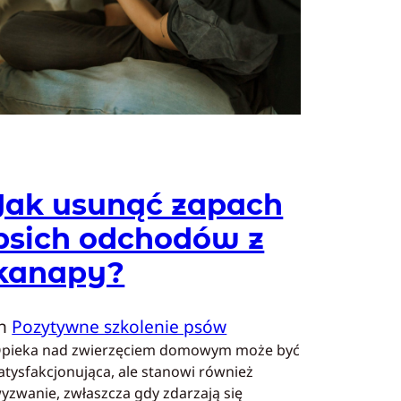
Jak usunąć zapach
psich odchodów z
kanapy?
In
Pozytywne szkolenie psów
pieka nad zwierzęciem domowym może być
atysfakcjonująca, ale stanowi również
yzwanie, zwłaszcza gdy zdarzają się