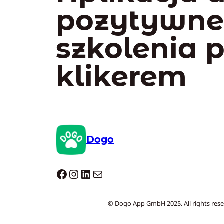
pozytywn
szkolenia 
klikerem
Dogo
Dogo facebook
Instagram
LinkedIn
Mail
© Dogo App GmbH 2025. All rights rese