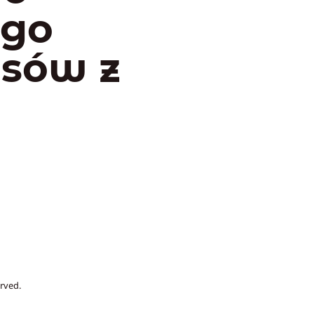
ego
psów z
rved.