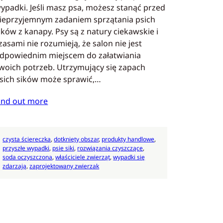
ypadki. Jeśli masz psa, możesz stanąć przed
ieprzyjemnym zadaniem sprzątania psich
ików z kanapy. Psy są z natury ciekawskie i
zasami nie rozumieją, że salon nie jest
dpowiednim miejscem do załatwiania
woich potrzeb. Utrzymujący się zapach
sich sików może sprawić,…
ind out more
czysta ściereczka
, 
dotknięty obszar
, 
produkty handlowe
, 
przyszłe wypadki
, 
psie siki
, 
rozwiązania czyszczące
, 
soda oczyszczona
, 
właściciele zwierząt
, 
wypadki się
zdarzają
, 
zaprojektowany zwierzak