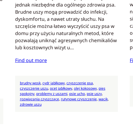
w
jednak niezbędne dla ogólnego zdrowia psa.
n
Brudne uszy mogą prowadzić do infekcji,
s
dyskomfortu, a nawet utraty słuchu. Na
c
szczęście można łatwo wyczyścić uszy psa w
o
domu przy użyciu naturalnych metod, które
s
pozwalają uniknąć agresywnych chemikaliów
p
lub kosztownych wizyt u…
F
Find out more
brudny wosk
, 
cydr jabłkowy
, 
czyszczenie psa
, 
czyszczenie uszu
, 
ocet jabłkowy
, 
olej kokosowy
, 
pies
spokojny
, 
problemy z uszami
, 
psie ucho
, 
psie uszy
, 
rozwiązania czyszczące
, 
rutynowe czyszczenie
, 
wacik
, 
zdrowie uszu