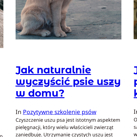
Jak naturalnie
wyczyścić psie uszy
w domu?
In
Pozytywne szkolenie psów
O
Czyszczenie uszu psa jest istotnym aspektem
s
pielęgnacji, który wielu właścicieli zwierząt
w
zaniedbuje. Utrzymanie czystych uszu jest
ko