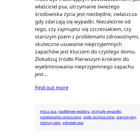
właściciel psa, utrzymanie świeżego
środowiska życia jest niezbędne, zwłaszcza
gdy zdarzają się wypadki. Niezależnie od
tego, czy zajmujesz się szczeniakiem, czy
starszym psem z problemami zdrowotnymi,
skuteczne usuwanie nieprzyjemnych
zapachów jest kluczem do czystego domu.
Zlokalizuj źródło Pierwszym krokiem do
wyeliminowania nieprzyjemnego zapachu
jest…
Find out more
mocz psa
, 
nadtlenek wodoru
, 
przyszłe wypadki
, 
rozwiązania czyszczące
, 
soda oczyszczona
, 
starsze psy
, 
starszy pies
, 
zdrowie psa