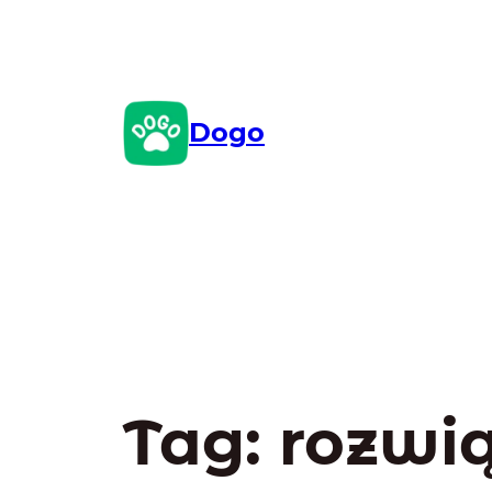
Przejdź
do
treści
Dogo
Tag:
rozwi