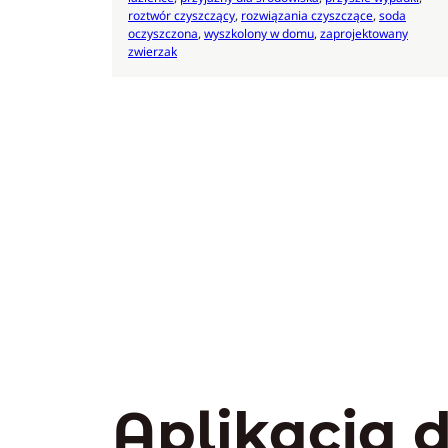
roztwór czyszczący
, 
rozwiązania czyszczące
, 
soda
oczyszczona
, 
wyszkolony w domu
, 
zaprojektowany
zwierzak
Aplikacja 