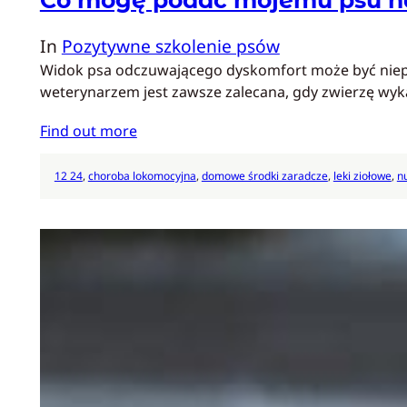
In
Pozytywne szkolenie psów
Widok psa odczuwającego dyskomfort może być niepok
weterynarzem jest zawsze zalecana, gdy zwierzę wyk
Find out more
12 24
, 
choroba lokomocyjna
, 
domowe środki zaradcze
, 
leki ziołowe
, 
n