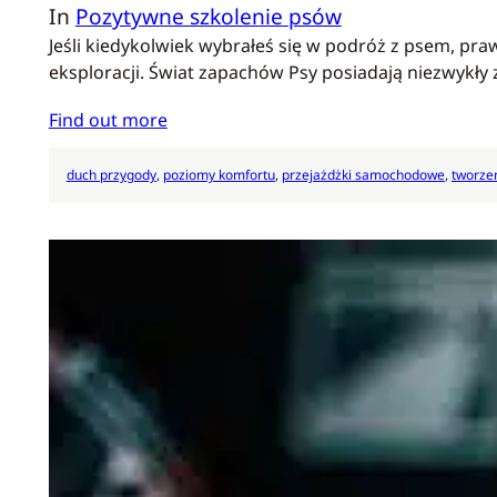
In
Pozytywne szkolenie psów
Jeśli kiedykolwiek wybrałeś się w podróż z psem, pr
eksploracji. Świat zapachów Psy posiadają niezwykły
Find out more
duch przygody
, 
poziomy komfortu
, 
przejażdżki samochodowe
, 
tworze