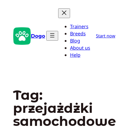
Przejdź
do
treści
Trainers
Breeds
Dogo
Start now
Blog
About us
Help
Tag:
przejażdżki
samochodowe