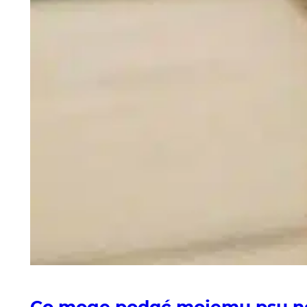
Co mogę podać mojemu psu n