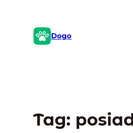
Przejdź
do
treści
Dogo
Tag:
posia