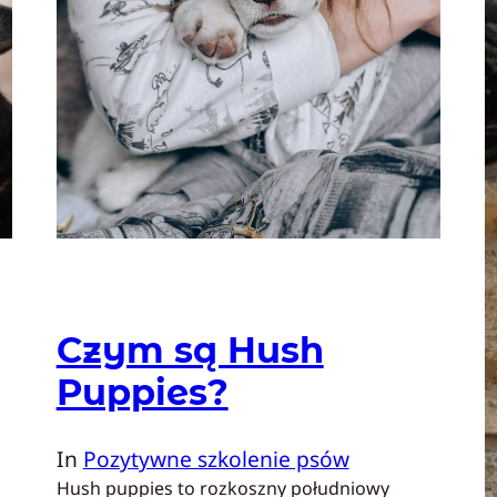
Czym są Hush
Puppies?
In
Pozytywne szkolenie psów
Hush puppies to rozkoszny południowy