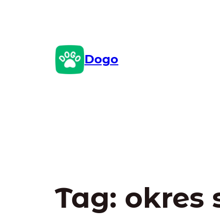
Przejdź
do
treści
Dogo
Tag:
okres 