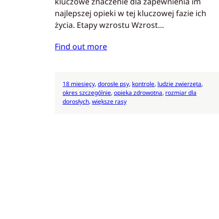
kluczowe znaczenie dla zapewnienia im
najlepszej opieki w tej kluczowej fazie ich
życia. Etapy wzrostu Wzrost…
Find out more
18 miesięcy
, 
dorosłe psy
, 
kontrole
, 
ludzie zwierzęta
, 
okres szczególnie
, 
opieka zdrowotna
, 
rozmiar dla
dorosłych
, 
większe rasy