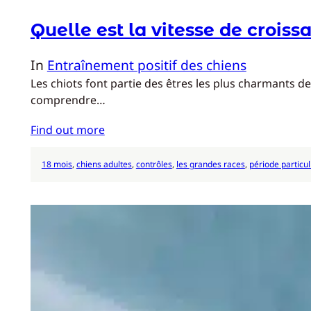
Quelle est la vitesse de croiss
In
Entraînement positif des chiens
Les chiots font partie des êtres les plus charmants d
comprendre…
Find out more
18 mois
, 
chiens adultes
, 
contrôles
, 
les grandes races
, 
période particu