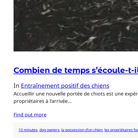
Combien de temps s’écoule-t-il
In
Entraînement positif des chiens
Accueillir une nouvelle portée de chiots est une expé
propriétaires à l’arrivée…
Find out more
10 minutes
, 
dog owners
, 
la possession d’un chien
, 
les propriétaires fo