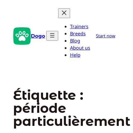
Aller
au
contenu
Trainers
Breeds
Dogo
Start now
Blog
About us
Help
Étiquette :
période
particulièrement