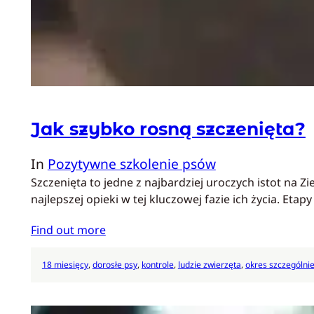
Jak szybko rosną szczenięta?
In
Pozytywne szkolenie psów
Szczenięta to jedne z najbardziej uroczych istot na 
najlepszej opieki w tej kluczowej fazie ich życia. Eta
Find out more
18 miesięcy
, 
dorosłe psy
, 
kontrole
, 
ludzie zwierzęta
, 
okres szczególni