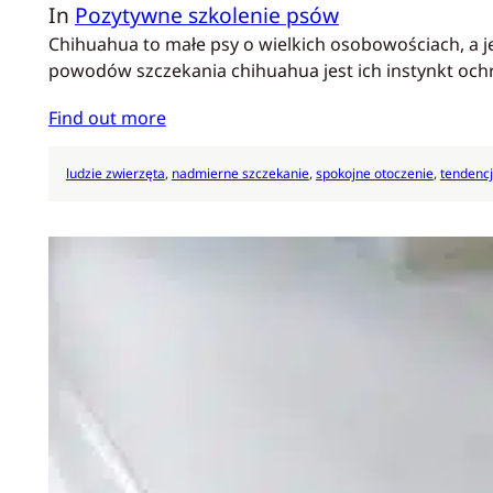
In
Pozytywne szkolenie psów
Chihuahua to małe psy o wielkich osobowościach, a j
powodów szczekania chihuahua jest ich instynkt oc
Find out more
ludzie zwierzęta
, 
nadmierne szczekanie
, 
spokojne otoczenie
, 
tendencj