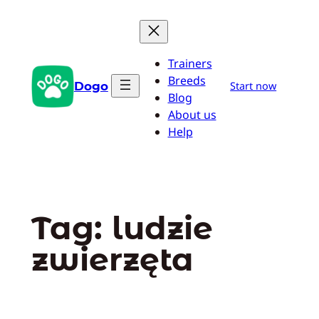
Przejdź
do
treści
Trainers
Breeds
Dogo
Start now
Blog
About us
Help
Tag:
ludzie
zwierzęta