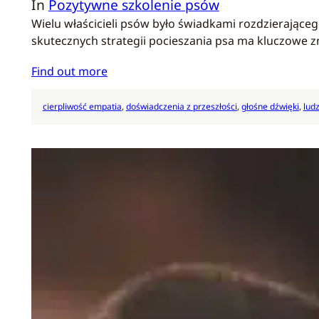
In
Pozytywne szkolenie psów
Wielu właścicieli psów było świadkami rozdzierające
skutecznych strategii pocieszania psa ma kluczowe 
Find out more
cierpliwość empatia
, 
doświadczenia z przeszłości
, 
głośne dźwięki
, 
lud