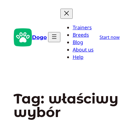
Przejdź
do
treści
Trainers
Breeds
Dogo
Start now
Blog
About us
Help
Tag:
właściwy
wybór