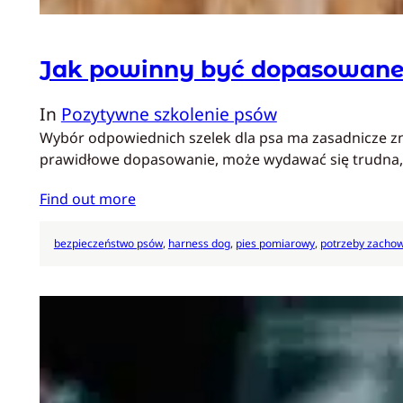
Jak powinny być dopasowane 
In
Pozytywne szkolenie psów
Wybór odpowiednich szelek dla psa ma zasadnicze zna
prawidłowe dopasowanie, może wydawać się trudna
Find out more
bezpieczeństwo psów
, 
harness dog
, 
pies pomiarowy
, 
potrzeby zacho