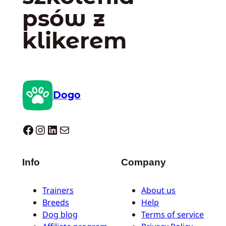
psów z
klikerem
Dogo
Dogo facebook
Instagram
LinkedIn
Mail
Info
Company
Trainers
About us
Breeds
Help
Dog blog
Terms of service