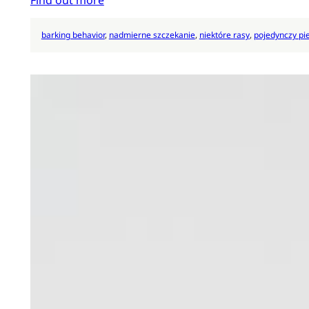
Find out more
barking behavior
, 
nadmierne szczekanie
, 
niektóre rasy
, 
pojedynczy pi