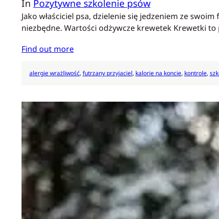
In
Pozytywne szkolenie psów
Jako właściciel psa, dzielenie się jedzeniem ze swoi
niezbędne. Wartości odżywcze krewetek Krewetki t
Find out more
alergie wrażliwość
, 
futrzany przyjaciel
, 
kalorie na koncie
, 
kontrole
, 
szk