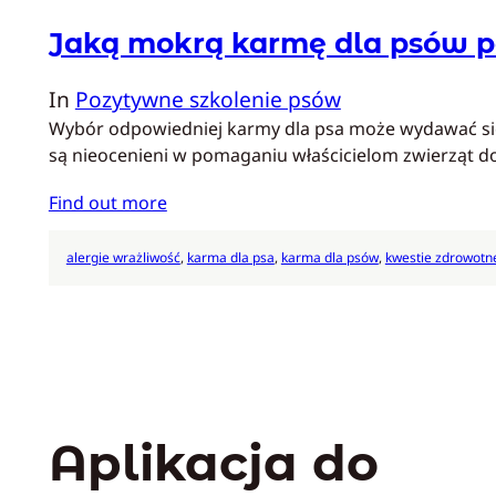
Jaką mokrą karmę dla psów p
In
Pozytywne szkolenie psów
Wybór odpowiedniej karmy dla psa może wydawać się p
są nieocenieni w pomaganiu właścicielom zwierząt
Find out more
alergie wrażliwość
, 
karma dla psa
, 
karma dla psów
, 
kwestie zdrowotn
Aplikacja do