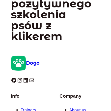
pozytywnego
szkolenia
psów z
klikerem
Dogo
Dogo facebook
Instagram
LinkedIn
Mail
Info
Company
Trainers
About us