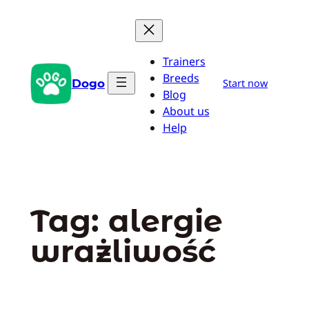
Przejdź
do
treści
Trainers
Breeds
Dogo
Start now
Blog
About us
Help
Tag:
alergie
wrażliwość