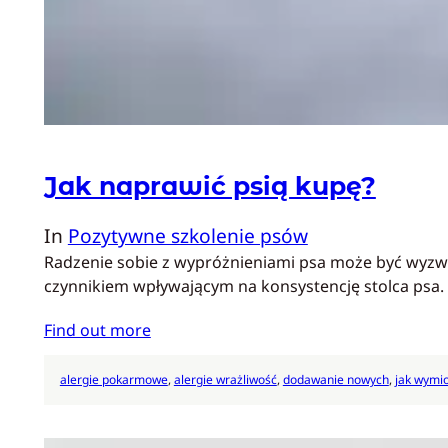
Jak naprawić psią kupę?
In
Pozytywne szkolenie psów
Radzenie sobie z wypróżnieniami psa może być wyzwan
czynnikiem wpływającym na konsystencję stolca psa. 
Find out more
alergie pokarmowe
, 
alergie wrażliwość
, 
dodawanie nowych
, 
jak wymi