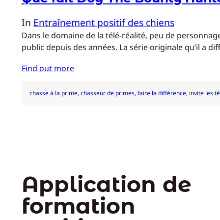
In
Entraînement positif des chiens
Dans le domaine de la télé-réalité, peu de personna
public depuis des années. La série originale qu’il a 
Find out more
chasse à la prime
, 
chasseur de primes
, 
faire la différence
, 
invite les 
Application de
formation