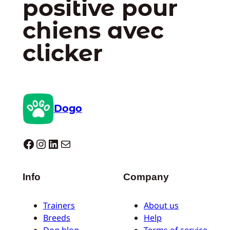
positive pour
chiens avec
clicker
Dogo
Dogo facebook
Instagram
LinkedIn
E-mail
Info
Company
Trainers
About us
Breeds
Help
Dog blog
Terms of service