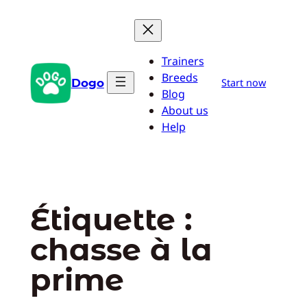
Aller
au
contenu
Trainers
Breeds
Dogo
Start now
Blog
About us
Help
Étiquette :
chasse à la
prime