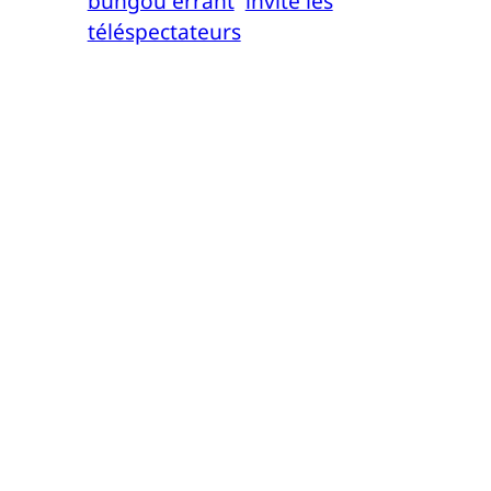
bungou errant
invite les
téléspectateurs