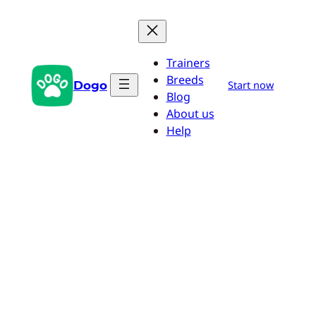
Aller
au
contenu
Trainers
Breeds
Dogo
Start now
Blog
About us
Help