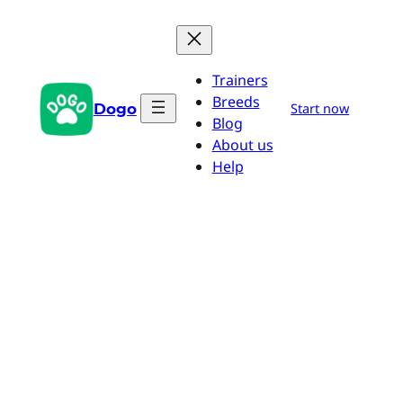
Przejdź
do
treści
Trainers
Breeds
Dogo
Start now
Blog
About us
Help