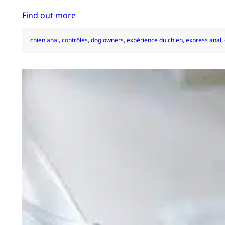
Find out more
chien anal
, 
contrôles
, 
dog owners
, 
expérience du chien
, 
express anal
, 