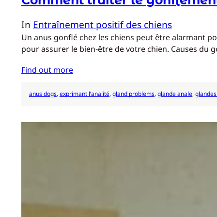
In
Entraînement positif des chiens
Un anus gonflé chez les chiens peut être alarmant pour
pour assurer le bien-être de votre chien. Causes du
Find out more
anus dogs
, 
exprimant l’analité
, 
gland problems
, 
glande anale
, 
glandes