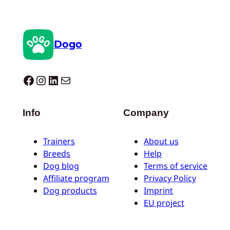
Dogo
Dogo facebook
Instagram
LinkedIn
E-mail
Info
Company
Trainers
About us
Breeds
Help
Dog blog
Terms of service
Affiliate program
Privacy Policy
Dog products
Imprint
EU project