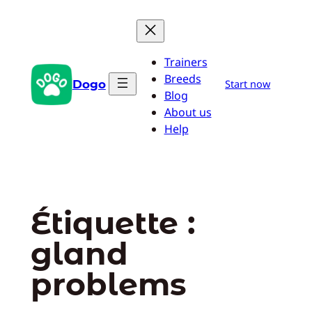
Aller
au
contenu
Trainers
Breeds
Dogo
Start now
Blog
About us
Help
Étiquette :
gland
problems