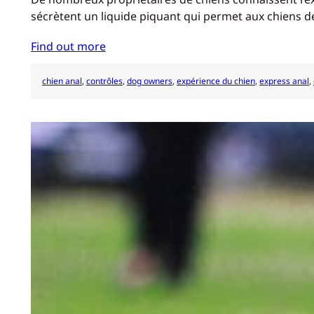
sécrètent un liquide piquant qui permet aux chiens d
Find out more
chien anal
, 
contrôles
, 
dog owners
, 
expérience du chien
, 
express anal
, 