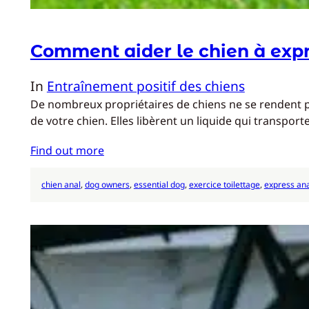
Comment aider le chien à exp
In
Entraînement positif des chiens
De nombreux propriétaires de chiens ne se rendent pa
de votre chien. Elles libèrent un liquide qui transp
Find out more
chien anal
, 
dog owners
, 
essential dog
, 
exercice toilettage
, 
express ana