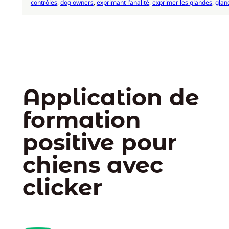
contrôles
, 
dog owners
, 
exprimant l’analité
, 
exprimer les glandes
, 
glan
Application de
formation
positive pour
chiens avec
clicker