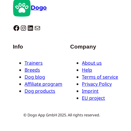
Dogo
Dogo facebook
Instagram
LinkedIn
E-mail
Info
Company
Trainers
About us
Breeds
Help
Dog blog
Terms of service
Affiliate program
Privacy Policy
Dog products
Imprint
EU project
© Dogo App GmbH 2025. All rights reserved.