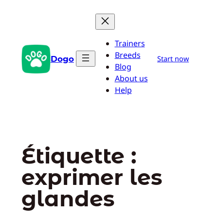
Aller
au
contenu
Trainers
Breeds
Dogo
Start now
Blog
About us
Help
Étiquette :
exprimer les
glandes