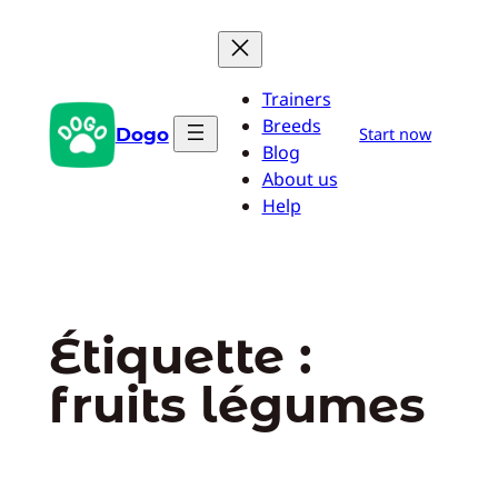
Aller
au
contenu
Trainers
Breeds
Dogo
Start now
Blog
About us
Help
Étiquette :
fruits légumes