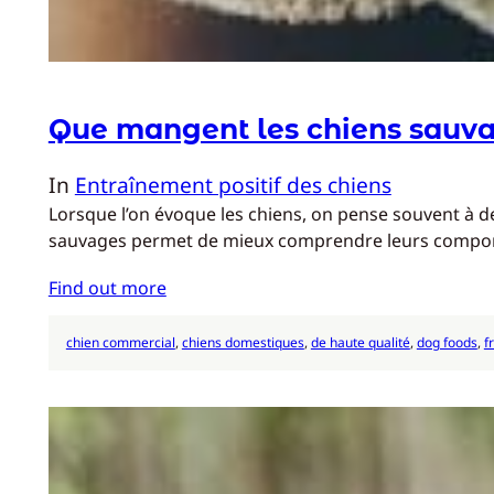
Que mangent les chiens sauva
In
Entraînement positif des chiens
Lorsque l’on évoque les chiens, on pense souvent à 
sauvages permet de mieux comprendre leurs compor
Find out more
chien commercial
, 
chiens domestiques
, 
de haute qualité
, 
dog foods
, 
f