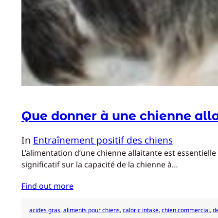
Que donner à une chienne alla
In
Entraînement positif des chiens
L’alimentation d’une chienne allaitante est essentiel
significatif sur la capacité de la chienne à…
Find out more
acides gras
, 
aliments pour chiens
, 
caloric intake
, 
chien commercial
, 
d