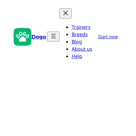
Aller
au
contenu
Trainers
Breeds
Dogo
Start now
Blog
About us
Help