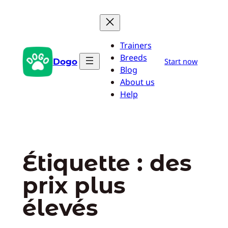
Aller
au
contenu
Trainers
Breeds
Dogo
Start now
Blog
About us
Help
Étiquette :
des
prix plus
élevés