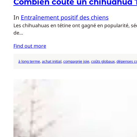
Combien coûte un chihuahua 
In
Entraînement positif des chiens
Les chihuahuas en tétine ont gagné en popularité, sédu
de…
Find out more
à long terme
, 
achat initial
, 
compagnie joie
, 
coûts globaux
, 
dépenses c