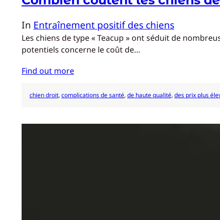
In
Entraînement positif des chiens
Les chiens de type « Teacup » ont séduit de nombreuse
potentiels concerne le coût de…
Find out more
chien droit
, 
complications de santé
, 
de haute qualité
, 
des prix plus éle