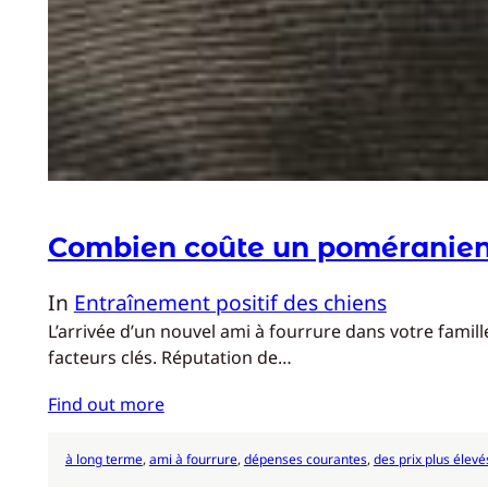
Combien coûte un poméranien 
In
Entraînement positif des chiens
L’arrivée d’un nouvel ami à fourrure dans votre famil
facteurs clés. Réputation de…
Find out more
à long terme
, 
ami à fourrure
, 
dépenses courantes
, 
des prix plus élevé