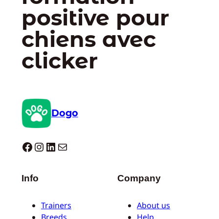
positive pour
chiens avec
clicker
Dogo
Dogo facebook
Instagram
LinkedIn
E-mail
Info
Company
Trainers
About us
Breeds
Help