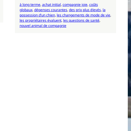
à long terme
, 
achat initial
, 
compagnie joie
, 
coûts
globaux
, 
dépenses courantes
, 
des prix plus élevés
, 
la
possession d’un chien
, 
les changements de mode de vie
, 
les propriétaires évaluent
, 
les questions de santé
, 
nouvel animal de compagnie