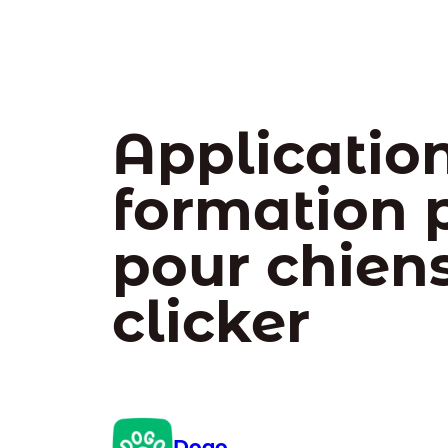
Applicatio
formation p
pour chien
clicker
Dogo