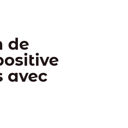
n de
ositive
s avec