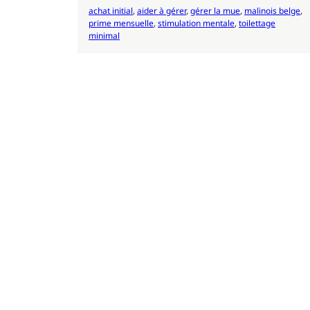
achat initial
, 
aider à gérer
, 
gérer la mue
, 
malinois belge
, 
prime mensuelle
, 
stimulation mentale
, 
toilettage
minimal