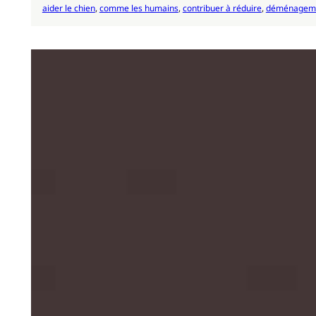
aider le chien
, 
comme les humains
, 
contribuer à réduire
, 
déménagem