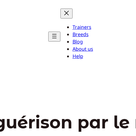
Trainers
Breeds
Blog
About us
Help
guérison par le