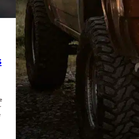
s
e
r
e