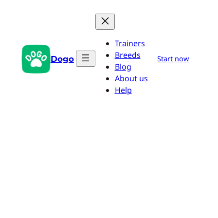
Aller
au
contenu
Trainers
Breeds
Dogo
Start now
Blog
About us
Help