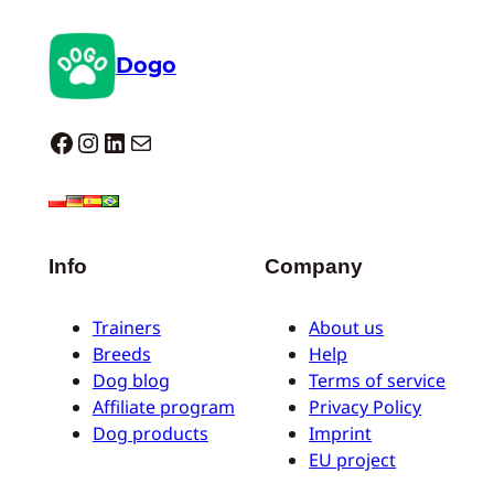
Dogo
Dogo facebook
Instagram
LinkedIn
E-mail
Info
Company
Trainers
About us
Breeds
Help
Dog blog
Terms of service
Affiliate program
Privacy Policy
Dog products
Imprint
EU project