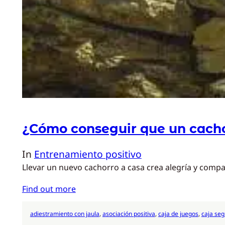
¿Cómo conseguir que un cachor
In
Entrenamiento positivo
Llevar un nuevo cachorro a casa crea alegría y compa
Find out more
adiestramiento con jaula
, 
asociación positiva
, 
caja de juegos
, 
caja se