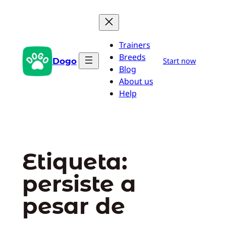
Saltar
al
contenido
Trainers
Breeds
Dogo
Start now
Blog
About us
Help
Etiqueta:
persiste a
pesar de