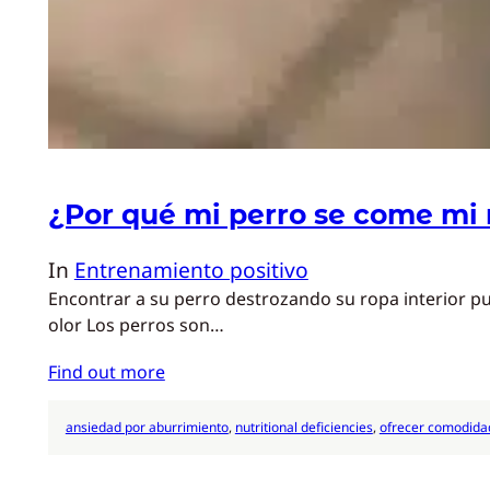
¿Por qué mi perro se come mi 
In
Entrenamiento positivo
Encontrar a su perro destrozando su ropa interior pu
olor Los perros son…
Find out more
ansiedad por aburrimiento
, 
nutritional deficiencies
, 
ofrecer comodida