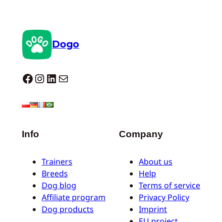
Dogo
Dogo facebook
Instagram
LinkedIn
Correo electrónico
Info
Company
Trainers
About us
Breeds
Help
Dog blog
Terms of service
Affiliate program
Privacy Policy
Dog products
Imprint
EU project