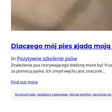
Dlaczego mój pies zjada moją 
In
Pozytywne szkolenie psów
Znalezienie psa rozrywającego bieliznę może być frus
za pomocą pyska. Ich zmysł węchu jest znacznie…
Find out more
lęk przed nudą
, 
niedobory żywieniowe
, 
oferują komfort
, 
utrzymuje si