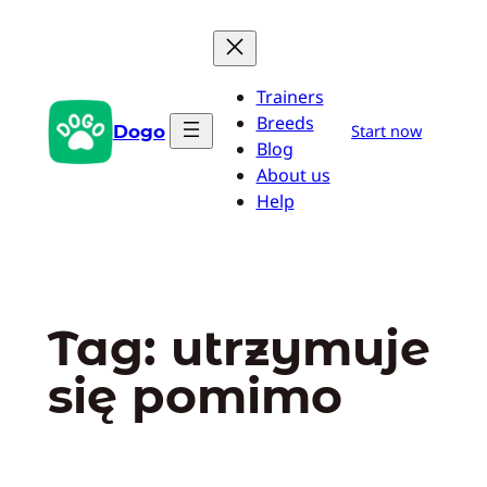
Przejdź
do
treści
Trainers
Breeds
Dogo
Start now
Blog
About us
Help
Tag:
utrzymuje
się pomimo