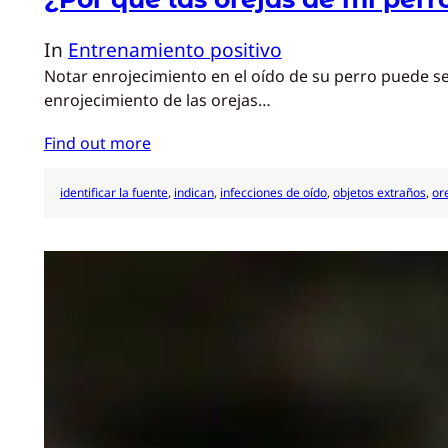
In
Entrenamiento positivo
Notar enrojecimiento en el oído de su perro puede s
enrojecimiento de las orejas…
Find out more
identificar la fuente
, 
indican
, 
infecciones de oído
, 
objetos extraños
, 
or