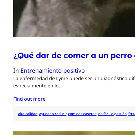
¿Qué dar de comer a un perro
In
Entrenamiento positivo
La enfermedad de Lyme puede ser un diagnóstico difí
especialmente en lo…
Find out more
alta calidad
, 
ayudar a reducir
, 
comidas caseras
, 
de fácil digestión
, 
fru