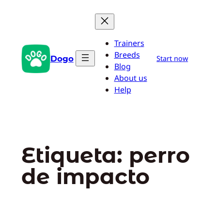
Saltar
al
contenido
Trainers
Breeds
Dogo
Start now
Blog
About us
Help
Etiqueta:
perro
de impacto