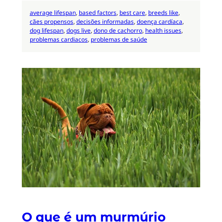
average lifespan
, 
based factors
, 
best care
, 
breeds like
, 
cães propensos
, 
decisões informadas
, 
doença cardíaca
, 
dog lifespan
, 
dogs live
, 
dono de cachorro
, 
health issues
, 
problemas cardiacos
, 
problemas de saúde
O que é um murmúrio