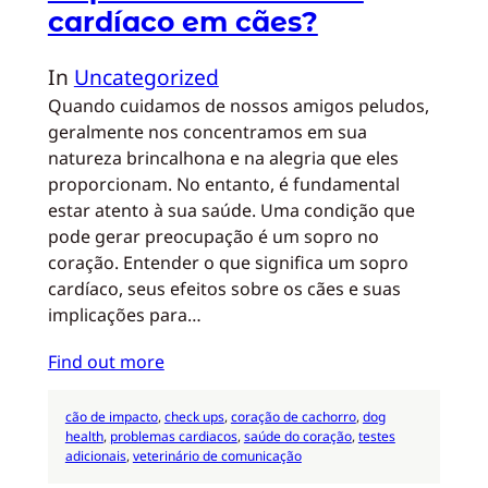
cardíaco em cães?
In
Uncategorized
Quando cuidamos de nossos amigos peludos,
geralmente nos concentramos em sua
natureza brincalhona e na alegria que eles
proporcionam. No entanto, é fundamental
estar atento à sua saúde. Uma condição que
pode gerar preocupação é um sopro no
coração. Entender o que significa um sopro
cardíaco, seus efeitos sobre os cães e suas
implicações para…
Find out more
cão de impacto
, 
check ups
, 
coração de cachorro
, 
dog
health
, 
problemas cardiacos
, 
saúde do coração
, 
testes
adicionais
, 
veterinário de comunicação