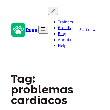
Pular
para
o
Trainers
conteúdo
Breeds
Dogo
Start now
Blog
About us
Help
Tag:
problemas
cardiacos