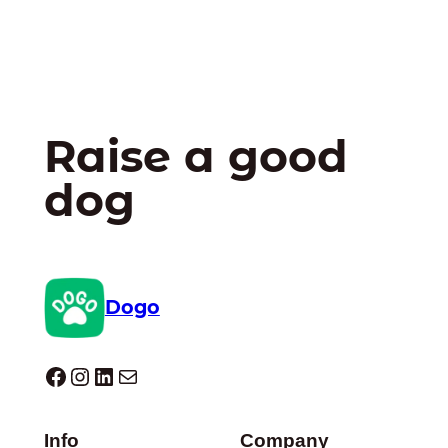
Raise a good
dog
Dogo
Dogo facebook
Instagram
LinkedIn
E-mail
Info
Company