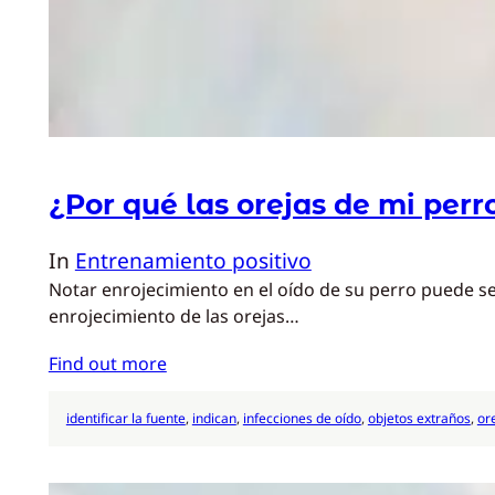
¿Por qué las orejas de mi perr
In
Entrenamiento positivo
Notar enrojecimiento en el oído de su perro puede s
enrojecimiento de las orejas…
Find out more
identificar la fuente
, 
indican
, 
infecciones de oído
, 
objetos extraños
, 
or