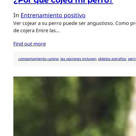
In
Entrenamiento positivo
Ver cojear a su perro puede ser angustioso. Como pr
de cojera Entre las…
Find out more
comportamiento canino
, 
las opciones incluyen
, 
objetos extraños
, 
perr