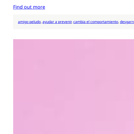
Find out more
amigo peludo
, 
ayudar a prevenir
, 
cambia el comportamiento
, 
desgarr