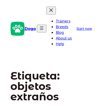
Saltar
al
contenido
Trainers
Breeds
Dogo
Start now
Blog
About us
Help
Etiqueta:
objetos
extraños