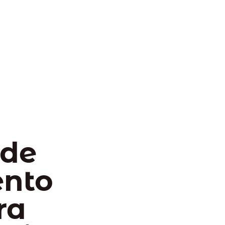
 de
ento
ra