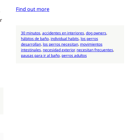
Find out more
r
r
30 minutos
, 
accidentes en interiores
, 
dog owners
, 
hábitos de baño
, 
individual habits
, 
los perros
desarrollan
, 
los perros necesitan
, 
movimientos
intestinales
, 
necesidad exterior
, 
necesitan frecuentes
, 
pausas para ir al baño
, 
perros adultos