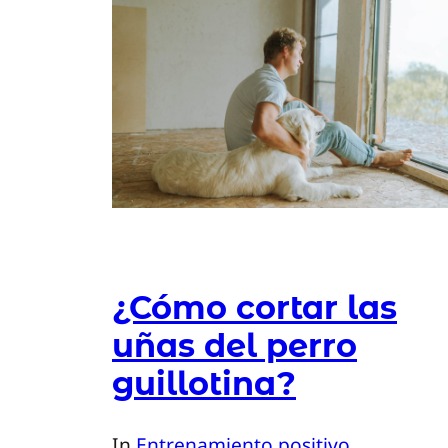
¿Cómo cortar las
uñas del perro
guillotina?
In
Entrenamiento positivo