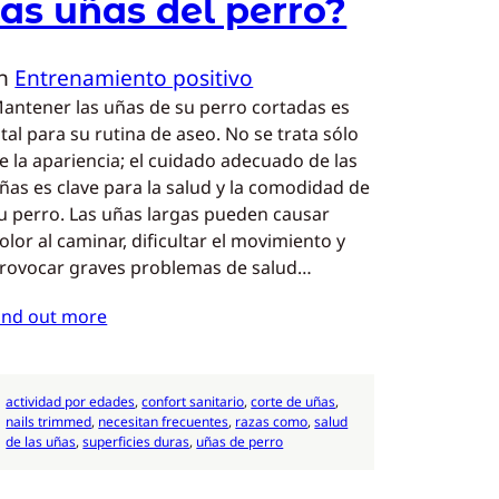
las uñas del perro?
In
Entrenamiento positivo
antener las uñas de su perro cortadas es
ital para su rutina de aseo. No se trata sólo
e la apariencia; el cuidado adecuado de las
ñas es clave para la salud y la comodidad de
u perro. Las uñas largas pueden causar
olor al caminar, dificultar el movimiento y
rovocar graves problemas de salud…
ind out more
actividad por edades
, 
confort sanitario
, 
corte de uñas
, 
nails trimmed
, 
necesitan frecuentes
, 
razas como
, 
salud
de las uñas
, 
superficies duras
, 
uñas de perro