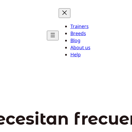
Trainers
Breeds
Blog
About us
Help
ecesitan frecue