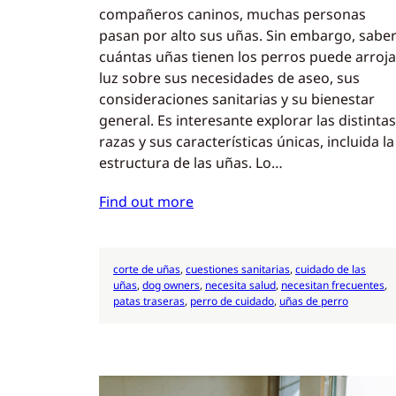
compañeros caninos, muchas personas
pasan por alto sus uñas. Sin embargo, sabe
cuántas uñas tienen los perros puede arroja
luz sobre sus necesidades de aseo, sus
consideraciones sanitarias y su bienestar
general. Es interesante explorar las distintas
razas y sus características únicas, incluida la
estructura de las uñas. Lo…
Find out more
corte de uñas
, 
cuestiones sanitarias
, 
cuidado de las
uñas
, 
dog owners
, 
necesita salud
, 
necesitan frecuentes
, 
patas traseras
, 
perro de cuidado
, 
uñas de perro