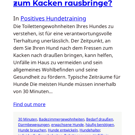
zum Kacken rausbringe?
In
Positives Hundetraining
Die Toilettengewohnheiten Ihres Hundes zu
verstehen, ist für eine verantwortungsvolle
Tierhaltung unerlässlich. Der Zeitpunkt, an
dem Sie Ihren Hund nach dem Fressen zum
Kacken nach draußen bringen, kann helfen,
Unfälle im Haus zu vermeiden und sein
allgemeines Wohlbefinden und seine
Gesundheit zu fördern. Typische Zeiträume für
Hunde Die meisten Hunde müssen innerhalb
von 30 Minuten…
Find out more
30 Minuten
, 
Badezimmergewohnheiten
, 
Bedarf draußen
, 
Darmbewegungen
, 
erwachsene Hunde
, 
häufig benötigen
, 
Hunde brauchen
, 
Hunde entwickeln
, 
Hundehalter
, 