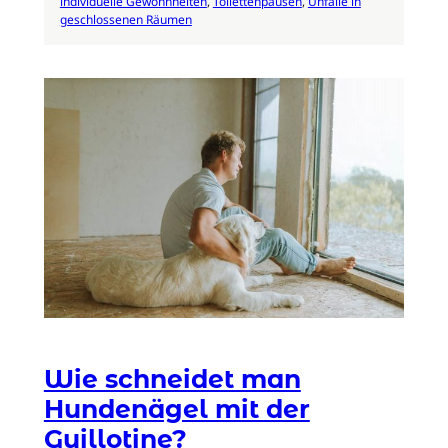
individuelle Gewohnheiten
, 
Toilettenpausen
, 
Unfälle in
geschlossenen Räumen
Wie schneidet man
Hundenägel mit der
Guillotine?