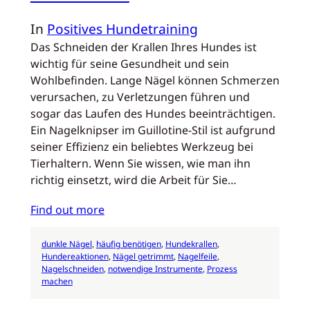
In
Positives Hundetraining
Das Schneiden der Krallen Ihres Hundes ist
wichtig für seine Gesundheit und sein
Wohlbefinden. Lange Nägel können Schmerzen
verursachen, zu Verletzungen führen und
sogar das Laufen des Hundes beeinträchtigen.
Ein Nagelknipser im Guillotine-Stil ist aufgrund
seiner Effizienz ein beliebtes Werkzeug bei
Tierhaltern. Wenn Sie wissen, wie man ihn
richtig einsetzt, wird die Arbeit für Sie…
Find out more
dunkle Nägel
, 
häufig benötigen
, 
Hundekrallen
, 
Hundereaktionen
, 
Nägel getrimmt
, 
Nagelfeile
, 
Nagelschneiden
, 
notwendige Instrumente
, 
Prozess
machen