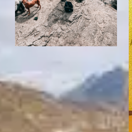
Wie findet man den
Quick On Dog
Nails?
In
Positives Hundetraining
Das Schneiden der Nägel Ihres Hundes ist
eine wichtige Aufgabe, kann aber schwierig