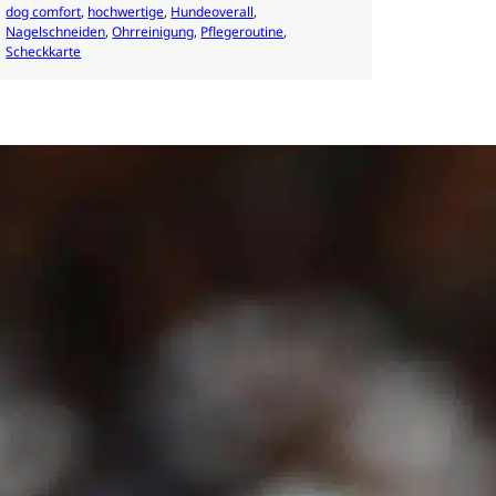
dog comfort
, 
hochwertige
, 
Hundeoverall
, 
Nagelschneiden
, 
Ohrreinigung
, 
Pflegeroutine
, 
Scheckkarte