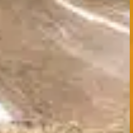
sein, vor allem, wenn es darum geht, die
Nagelspitze zu finden. Dieser empfindliche
Teil des Nagels enthält Blutgefäße und
Nerven, und ein Schnitt in diesen Bereich
kann zu Schmerzen und Blutungen führen.
Wenn Sie wissen, wie Sie den Quick finden,
wird das…
Find out more
besonders herausfordernd
, 
dunkle Nägel
, 
Hundekrallen
, 
Nagelgesundheit
, 
Nagelschneiden