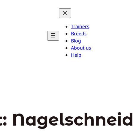
Trainers
Breeds
Blog
About us
Help
t:
Nagelschnei