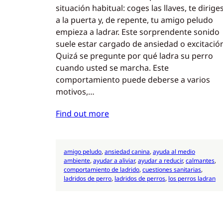
situación habitual: coges las llaves, te dirige
a la puerta y, de repente, tu amigo peludo
empieza a ladrar. Este sorprendente sonido
suele estar cargado de ansiedad o excitació
Quizá se pregunte por qué ladra su perro
cuando usted se marcha. Este
comportamiento puede deberse a varios
motivos,…
Find out more
amigo peludo
, 
ansiedad canina
, 
ayuda al medio
ambiente
, 
ayudar a aliviar
, 
ayudar a reducir
, 
calmantes
, 
comportamiento de ladrido
, 
cuestiones sanitarias
, 
ladridos de perro
, 
ladridos de perros
, 
los perros ladran