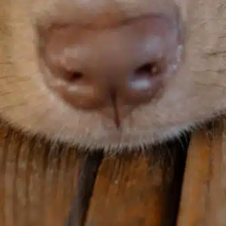
ue valoran la tranquilidad en el hogar o
iven en…
ind out more
calm demeanor
, 
ciertas razas
, 
comportamiento de
ladrido
, 
diferentes razas
, 
elegir bien
, 
entorno
doméstico
, 
ladridos de perros
, 
ladridos excesivos
, 
los
perros ladran
, 
necesidades del perro
, 
perro individual
, 
razas conocidas
, 
razas de perros