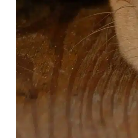
q
v
F