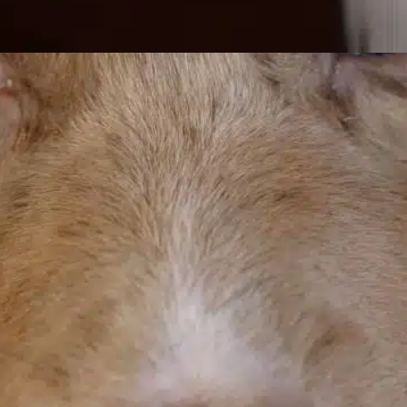
¿Qué perros ladran
menos?
In
Entrenamiento positivo
 la hora de elegir un perro, entran en juego
arios factores, como el tamaño, la raza, el
emperamento y los niveles de energía. Para
uchos propietarios potenciales, una
onsideración crucial es determinar qué
erros ladran menos. Esta cuestión es
specialmente importante para las personas