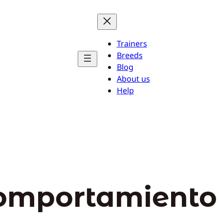
Trainers
Breeds
Blog
About us
Help
omportamiento 