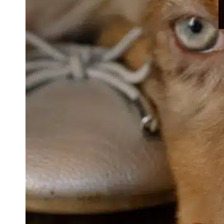
A
v
t
m
c
p
e