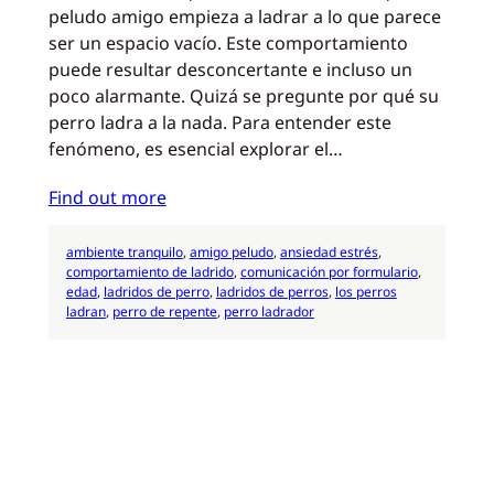
peludo amigo empieza a ladrar a lo que parece
ser un espacio vacío. Este comportamiento
puede resultar desconcertante e incluso un
poco alarmante. Quizá se pregunte por qué su
perro ladra a la nada. Para entender este
fenómeno, es esencial explorar el…
Find out more
ambiente tranquilo
, 
amigo peludo
, 
ansiedad estrés
, 
comportamiento de ladrido
, 
comunicación por formulario
, 
edad
, 
ladridos de perro
, 
ladridos de perros
, 
los perros
ladran
, 
perro de repente
, 
perro ladrador