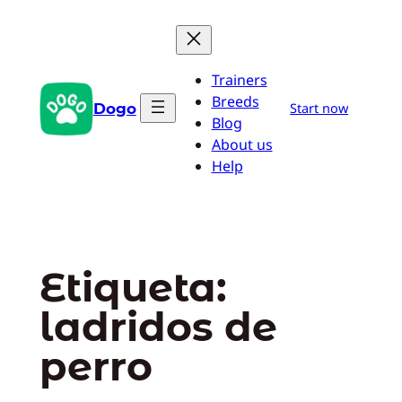
Saltar
al
contenido
Trainers
Breeds
Dogo
Start now
Blog
About us
Help
Etiqueta:
ladridos de
perro