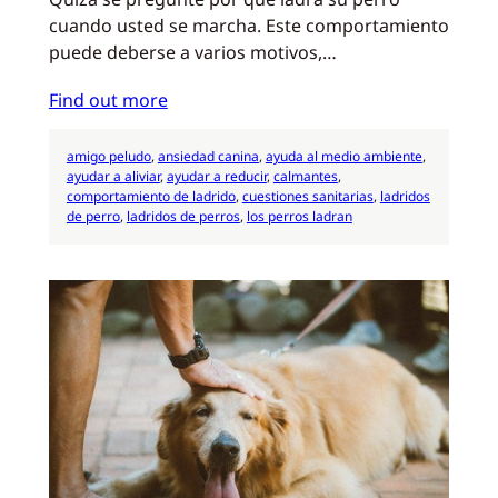
cuando usted se marcha. Este comportamiento
puede deberse a varios motivos,…
Find out more
amigo peludo
, 
ansiedad canina
, 
ayuda al medio ambiente
, 
ayudar a aliviar
, 
ayudar a reducir
, 
calmantes
, 
comportamiento de ladrido
, 
cuestiones sanitarias
, 
ladridos
de perro
, 
ladridos de perros
, 
los perros ladran