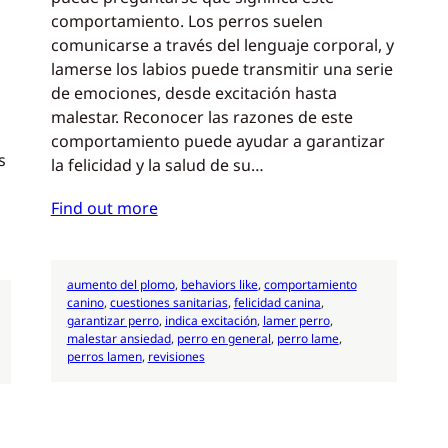
comportamiento. Los perros suelen
comunicarse a través del lenguaje corporal, y
lamerse los labios puede transmitir una serie
de emociones, desde excitación hasta
malestar. Reconocer las razones de este
comportamiento puede ayudar a garantizar
s
la felicidad y la salud de su…
Find out more
aumento del plomo
, 
behaviors like
, 
comportamiento
canino
, 
cuestiones sanitarias
, 
felicidad canina
, 
garantizar perro
, 
indica excitación
, 
lamer perro
, 
malestar ansiedad
, 
perro en general
, 
perro lame
, 
perros lamen
, 
revisiones