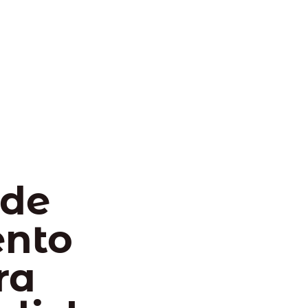
 de
ento
ra