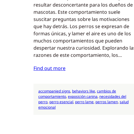
resultar desconcertante para los dueños de
mascotas. Este comportamiento suele
suscitar preguntas sobre las motivaciones
que hay detrás. Los perros se expresan de
formas únicas, y lamer el aire es uno de los
muchos comportamientos que pueden
despertar nuestra curiosidad. Explorando la
razones de este comportamiento, los…
Find out more
accompanied signs
, 
behaviors like
, 
cambios de
comportamiento
, 
exposición canina
, 
necesidades del
perro
, 
perro esencial
, 
perro lame
, 
perros lamen
, 
salud
emocional