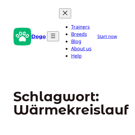
Zum
Inhalt
springen
Trainers
Breeds
Dogo
Start now
Blog
About us
Help
Schlagwort:
Wärmekreislauf