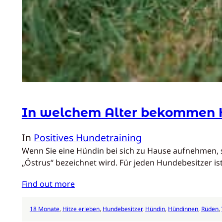
In welchem Alter bekommen H
In
Positives Hundetraining
Wenn Sie eine Hündin bei sich zu Hause aufnehmen, st
„Östrus“ bezeichnet wird. Für jeden Hundebesitzer i
Find out more
18 Monate
, 
Hitze erleben
, 
Hundebesitzer
, 
Hündin
, 
Hündinnen
, 
Rüden
, 