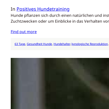
In
Positives Hundetraining
Hunde pflanzen sich durch einen natürlichen und ins
Zuchtzwecken oder um Einblicke in das Verhalten von
Find out more
63 Tage
, 
Gesundheit Hunde
, 
Hundehalter
, 
kynologische Reproduktion
,