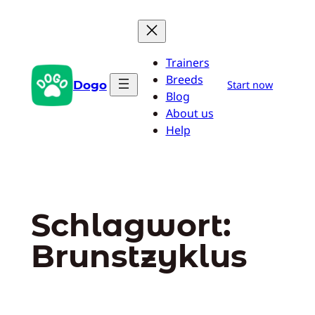
Zum
Inhalt
springen
Trainers
Breeds
Dogo
Start now
Blog
About us
Help
Schlagwort:
Brunstzyklus