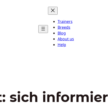
Trainers
Breeds
Blog
About us
Help
t:
sich informie