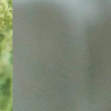
p
S
E
b
G
V
w
j
V
i
F