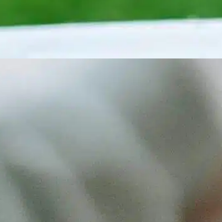
Was passiert, wenn
Sie einen Hund
entwurmen und er
keine Würmer hat?
In
Positives Hundetraining
austierbesitzer werden oft mit einer Flut
on Informationen über die Gesundheit ihrer