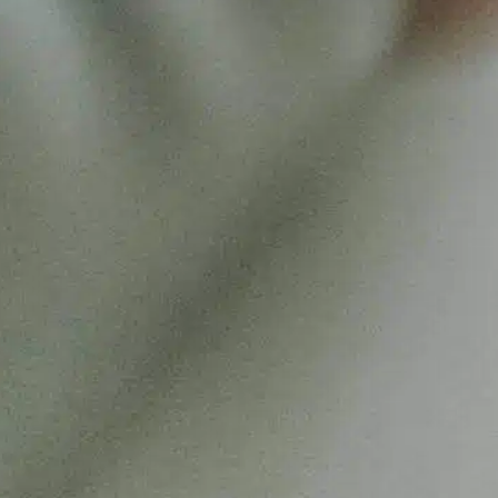
elzigen Gefährten konfrontiert. Eine häufige
orge ist die Verwendung von
ntwurmungsmitteln, die Darmparasiten
eseitigen sollen, die zu verschiedenen
esundheitsproblemen führen können. Die
erabreichung von Entwurmungsmitteln,
enn ein Hund keine Würmer hat, wirft
edoch einige wichtige Fragen auf.
erständnis von Entwurmungsmitteln und
hrer Verwendung…
ind out more
Darmparasiten
, 
Eigentümer machen
, 
Entwurmungspräparate
, 
Gesundheitsfragen
, 
Hund
erhält
, 
Hund sicherstellen
, 
Parasiten verursachen
, 
sich
informieren
, 
unerwünschte Reaktionen