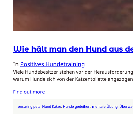
Wie hält man den Hund aus de
In
Positives Hundetraining
Viele Hundebesitzer stehen vor der Herausforderung, 
warum Hunde sich von der Katzentoilette angezogen
Find out more
ensuring pets
, 
Hund Katze
, 
Hunde gedeihen
, 
mentale Übung
, 
Überwac