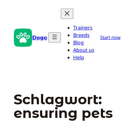
Zum
Inhalt
springen
Trainers
Breeds
Dogo
Start now
Blog
About us
Help
Schlagwort:
ensuring pets