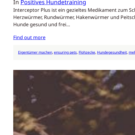
In
Positives Hundetraining
Interceptor Plus ist ein gezieltes Medikament zum S
Herzwürmer, Rundwürmer, Hakenwürmer und Peitschenw
Hunde gesund und frei…
Find out more
Eigentümer machen
, 
ensuring pets
, 
Flohzecke
, 
Hundegesundheit
, 
meh