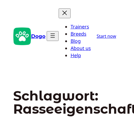
Zum
Inhalt
springen
Trainers
Breeds
Dogo
Start now
Blog
About us
Help
Schlagwort:
Rasseeigenschaf