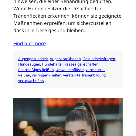
hinweisen, die einer Behandlung bedürfen.
Wenn Hundebesitzer die Ursachen für
Tränenflecken erkennen, können sie geeignete
Maßnahmen ergreifen, um sicherzustellen,
dass ihre Tiere gesund bleiben…
Find out more
Augengesundheit
, 
Augenkrankheiten
, 
Gesundheitsfragen
, 
Hundeaugen
, 
Hundehalter
, 
Rasseeigenschaften
, 
übermäßiges Reißen
, 
Umwelteinflüsse
, 
vermehrtes
Reißen
, 
verringern helfen
, 
verstärkte Tränenbildung
, 
verursacht Riss