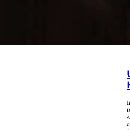
D
A
i
d