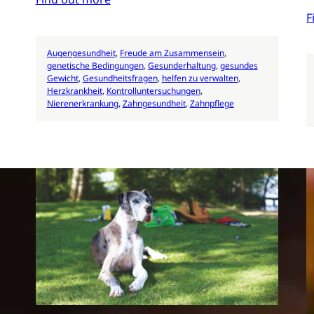
F
Augengesundheit
, 
Freude am Zusammensein
, 
genetische Bedingungen
, 
Gesunderhaltung
, 
gesundes
Gewicht
, 
Gesundheitsfragen
, 
helfen zu verwalten
, 
Herzkrankheit
, 
Kontrolluntersuchungen
, 
Nierenerkrankung
, 
Zahngesundheit
, 
Zahnpflege