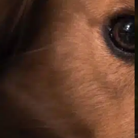
unterstreicht auch…
Find out more
Augengesundheit
, 
Gesundheitsfragen
, 
Hundeauge
, 
Hundeaugen
, 
spiegelt den Menschen