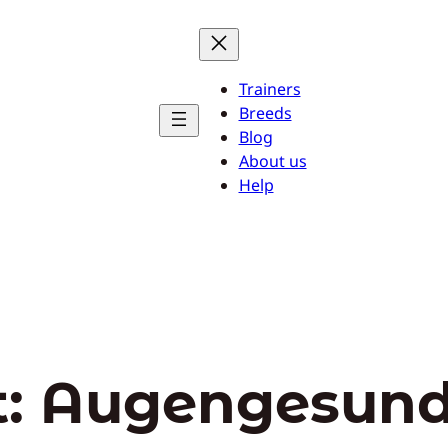
Trainers
Breeds
Blog
About us
Help
t:
Augengesund