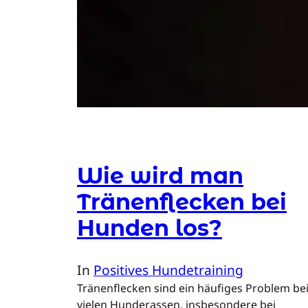
Wie wird man
Tränenflecken bei
Hunden los?
In
Positives Hundetraining
Tränenflecken sind ein häufiges Problem be
vielen Hunderassen, insbesondere bei