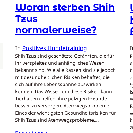
r
Woran sterben Shih
Tzus
normalerweise?
In
Positives Hundetraining
Shih Tzus sind geschätzte Gefährten, die für
R
ihr verspieltes und anhängliches Wesen
e
bekannt sind. Wie alle Rassen sind sie jedoch
b
mit gesundheitlichen Risiken behaftet, die
a
sich auf ihre Lebensspanne auswirken
S
können. Das Wissen um diese Risiken kann
i
Tierhaltern helfen, ihre pelzigen Freunde
W
besser zu versorgen. Atemwegsprobleme
R
Eines der wichtigsten Gesundheitsrisiken für
v
Shih Tzus sind Atemwegsprobleme.…
b
z
Find out more