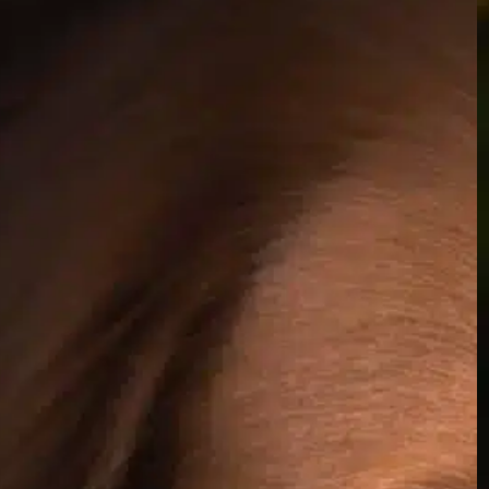
Warum leuchten
die Augen von
Hunden?
In
Positives Hundetraining
Wenn Sie schon einmal nachts spazieren
gegangen sind und die Augen Ihres Hundes
im Dunkeln schimmern sahen, haben Sie sich
vielleicht gefragt, was die Ursache für dieses
Phänomen ist. Der Leuchteffekt in
Hundeaugen ist mit einer einzigartigen
Struktur verbunden, die als Tapetum lucidum
bekannt ist. Diese faszinierende Eigenschaft
macht nicht nur neugierig, sondern