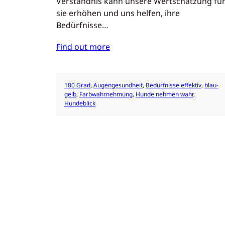
Verständnis kann unsere Wertschätzung fü
sie erhöhen und uns helfen, ihre
Bedürfnisse…
Find out more
180 Grad
, 
Augengesundheit
, 
Bedürfnisse effektiv
, 
blau-
gelb
, 
Farbwahrnehmung
, 
Hunde nehmen wahr
, 
Hundeblick