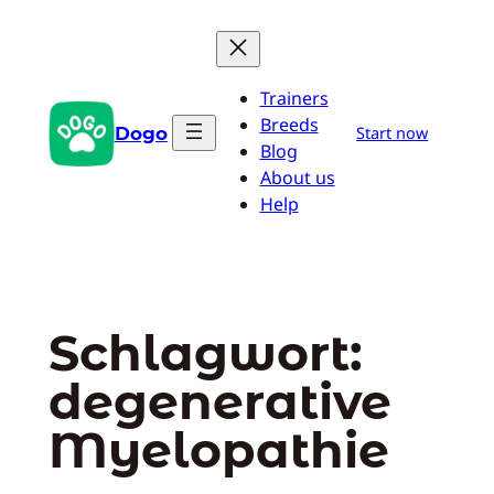
Zum
Inhalt
springen
Trainers
Breeds
Dogo
Start now
Blog
About us
Help
Schlagwort:
degenerative
Myelopathie