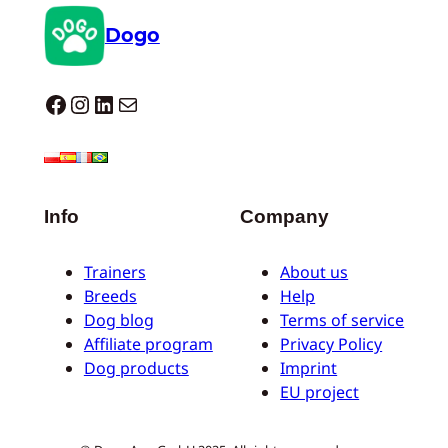
Dogo
Dogo facebook
Instagram
LinkedIn
E-Mail
Info
Company
Trainers
About us
Breeds
Help
Dog blog
Terms of service
Affiliate program
Privacy Policy
Dog products
Imprint
EU project