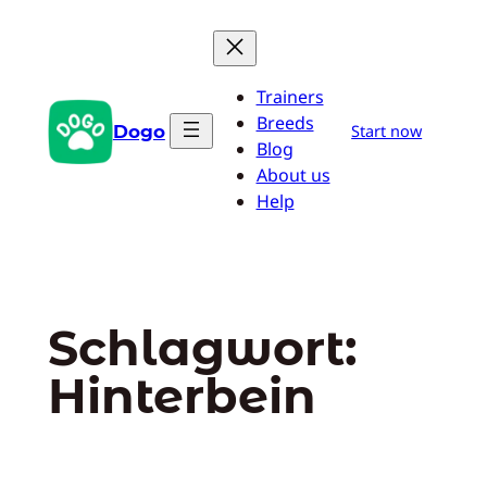
Zum
Inhalt
springen
Trainers
Breeds
Dogo
Start now
Blog
About us
Help
Schlagwort:
Hinterbein