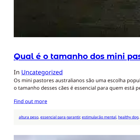
Qual é o tamanho dos mini pas
In
Uncategorized
Os mini pastores australianos são uma escolha popu
o tamanho desses cães é essencial para quem está
Find out more
altura peso
, 
essencial para garantir
, 
estimulação mental
, 
healthy dog
,