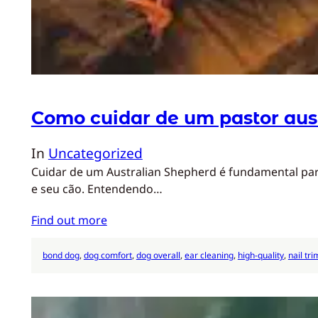
Como cuidar de um pastor aus
In
Uncategorized
Cuidar de um Australian Shepherd é fundamental par
e seu cão. Entendendo…
Find out more
bond dog
, 
dog comfort
, 
dog overall
, 
ear cleaning
, 
high-quality
, 
nail tr