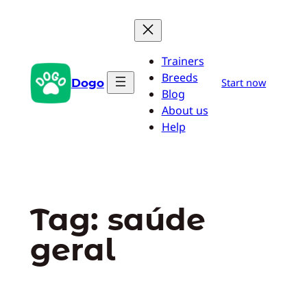
Pular
para
o
Trainers
conteúdo
Breeds
Dogo
Start now
Blog
About us
Help
Tag:
saúde
geral