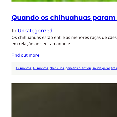
Quando os chihuahuas param 
In
Uncategorized
Os chihuahuas estão entre as menores raças de cães,
em relação ao seu tamanho e…
Find out more
12 months
, 
18 months
, 
check ups
, 
genetics nutrition
, 
saúde geral
, 
tre