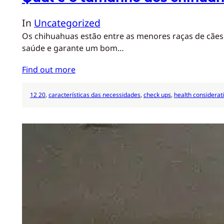
In
Uncategorized
Os chihuahuas estão entre as menores raças de cães
saúde e garante um bom…
Find out more
12 20
, 
características das necessidades
, 
check ups
, 
health considerat