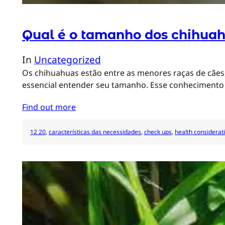
Qual é o tamanho dos chihua
In
Uncategorized
Os chihuahuas estão entre as menores raças de cães
essencial entender seu tamanho. Esse conhecimento
Find out more
12 20
, 
características das necessidades
, 
check ups
, 
health considerat