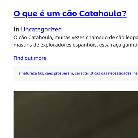
O que é um cão Catahoula?
In
Uncategorized
O cão Catahoula, muitas vezes chamado de cão leopar
mastins de exploradores espanhóis, essa raça ganho
Find out more
a natureza faz
, 
cães prosperam
, 
características das necessidades
, 
na