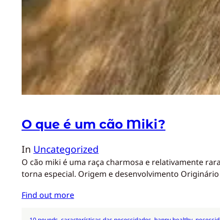
O que é um cão Miki?
In
Uncategorized
O cão miki é uma raça charmosa e relativamente rara
torna especial. Origem e desenvolvimento Originário
Find out more
10 pounds
, 
características das necessidades
, 
happy healthy
, 
necessid