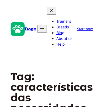
Pular
para
o
Trainers
conteúdo
Breeds
Dogo
Start now
Blog
About us
Help
Tag:
características
das