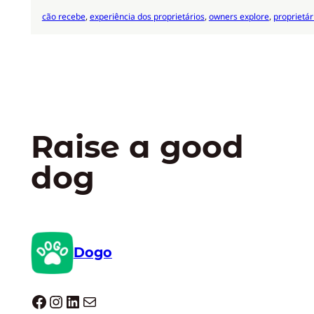
cão recebe
, 
experiência dos proprietários
, 
owners explore
, 
proprietá
Raise a good
dog
Dogo
Dogo facebook
Instagram
LinkedIn
E-mail