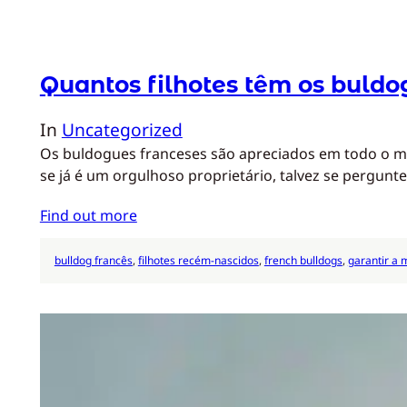
Quantos filhotes têm os buldo
In
Uncategorized
Os buldogues franceses são apreciados em todo o m
se já é um orgulhoso proprietário, talvez se pergunt
Find out more
bulldog francês
, 
filhotes recém-nascidos
, 
french bulldogs
, 
garantir a