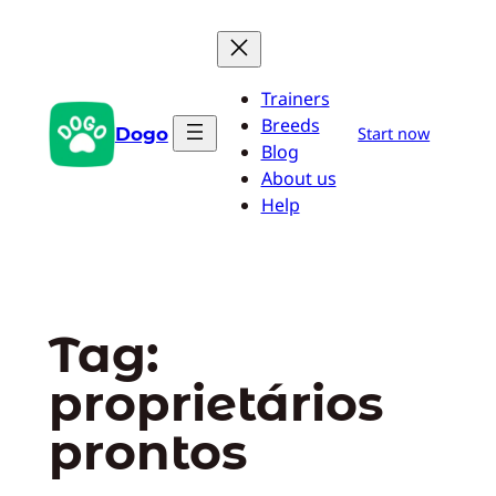
Pular
para
o
Trainers
conteúdo
Breeds
Dogo
Start now
Blog
About us
Help
Tag:
proprietários
prontos