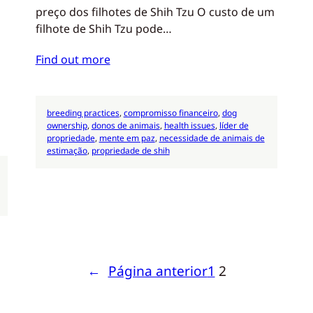
preço dos filhotes de Shih Tzu O custo de um
filhote de Shih Tzu pode…
Find out more
breeding practices
, 
compromisso financeiro
, 
dog
ownership
, 
donos de animais
, 
health issues
, 
líder de
propriedade
, 
mente em paz
, 
necessidade de animais de
estimação
, 
propriedade de shih
←
Página anterior
1
2