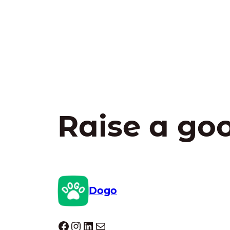
Raise a go
Dogo
Dogo facebook
Instagram
LinkedIn
E-mail