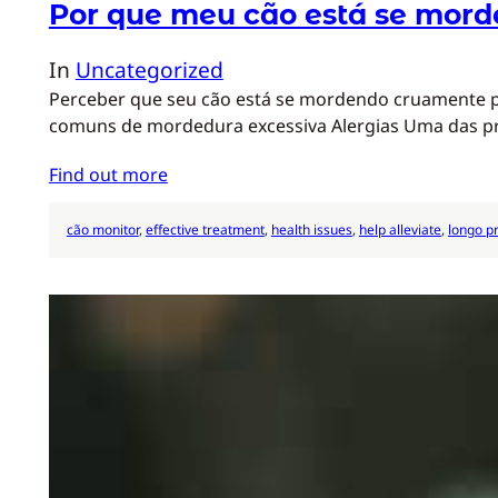
Por que meu cão está se mord
In
Uncategorized
Perceber que seu cão está se mordendo cruamente pod
comuns de mordedura excessiva Alergias Uma das pr
Find out more
cão monitor
, 
effective treatment
, 
health issues
, 
help alleviate
, 
longo p