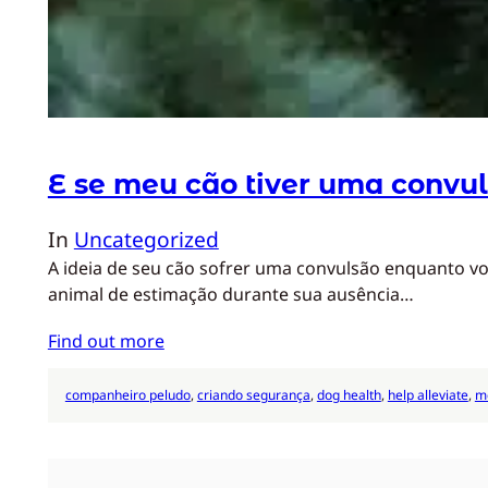
E se meu cão tiver uma convu
In
Uncategorized
A ideia de seu cão sofrer uma convulsão enquanto v
animal de estimação durante sua ausência…
Find out more
companheiro peludo
, 
criando segurança
, 
dog health
, 
help alleviate
, 
m