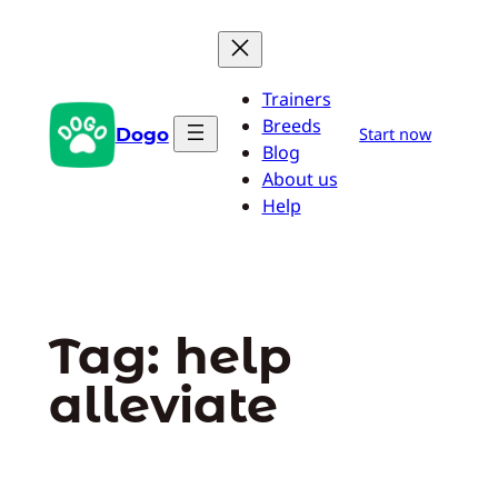
Pular
para
o
Trainers
conteúdo
Breeds
Dogo
Start now
Blog
About us
Help
Tag:
help
alleviate