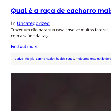
Qual é a raça de cachorro mai
In
Uncategorized
Trazer um cão para sua casa envolve muitos fatores,
com a saúde da raça…
Find out more
active lifestyle
, 
canine health
, 
health issues
, 
meio ambiente estilo de v