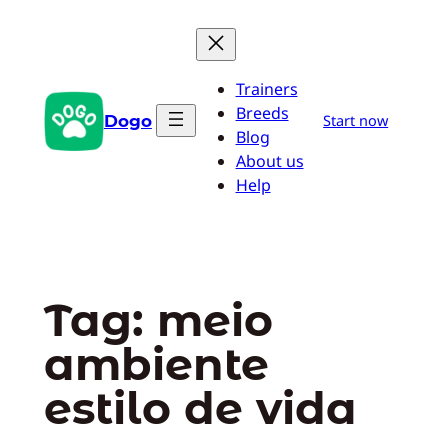
Pular
para
o
Trainers
conteúdo
Breeds
Dogo
Start now
Blog
About us
Help
Tag:
meio
ambiente
estilo de vida