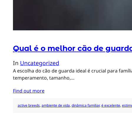
Qual é o melhor cão de guard
In
Uncategorized
A escolha do cão de guarda ideal é crucial para famí
temperamento, tamanho,…
Find out more
active breeds
, 
ambiente de vida
, 
dinâmica familiar
, 
é excelente
, 
estim